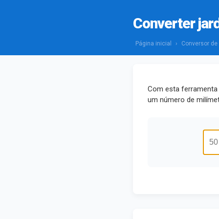
Converter jar
Página inicial
›
Conversor de
Com esta ferramenta v
um número de milíme