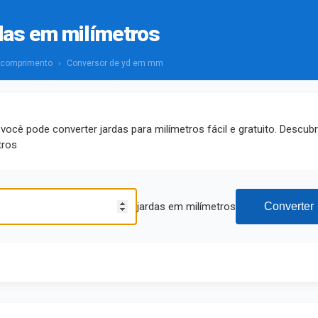
das em milímetros
 comprimento
›
Conversor de yd em mm
ocê pode converter jardas para milímetros fácil e gratuito. Descub
tros
jardas em milímetros