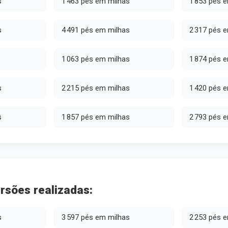
s
1 463 pés em milhas
1 853 pés 
s
4 491 pés em milhas
2 317 pés 
1 063 pés em milhas
1 874 pés 
s
2 215 pés em milhas
1 420 pés 
s
1 857 pés em milhas
2 793 pés 
rsões realizadas:
s
3 597 pés em milhas
2 253 pés 