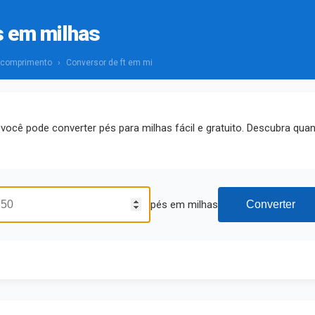
s em milhas
 comprimento
›
Conversor de ft em mi
você pode converter pés para milhas fácil e gratuito. Descubra qu
pés em milhas