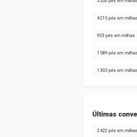
3 200 pés em milha
4 215 pés em milha
933 pés em milhas
1 589 pés em milha
1 303 pés em milha
Últimas conve
2 422 pés em milha